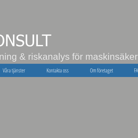
ONSULT
ing & riskanalys för maskinsäker
Våra tjänster
Kontakta oss
Om företaget
F