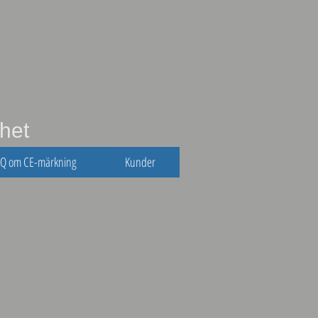
het
AQ om CE-märkning
Kunder